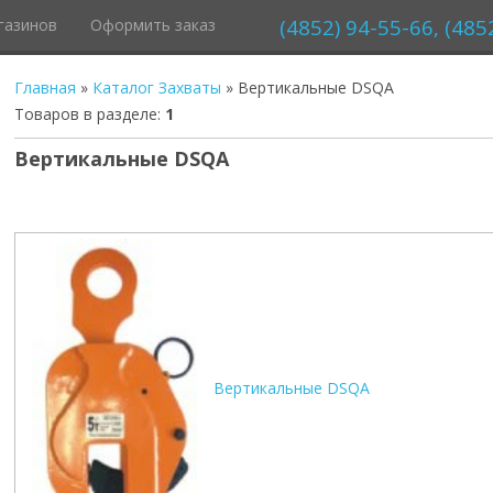
(4852) 94-55-66, (485
газинов
Оформить заказ
Главная
»
Каталог
Захваты
» Вертикальные DSQA
Товаров в разделе
:
1
Вертикальные DSQA
Вертикальные DSQA