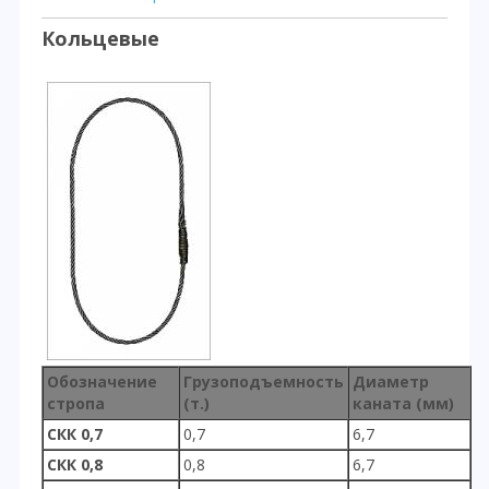
Кольцевые
Обозначение
Грузоподъемность
Диаметр
стропа
(т.)
каната (мм)
СКК 0,7
0,7
6,7
СКК
0,8
0,8
6,7