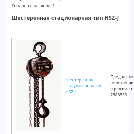
Товаров в разделе
:
1
Шестеренная стационарная тип HSZ-J
Предназнач
Шестеренная
положении 
стационарная тип
в режиме н
HSZ-J
2583583