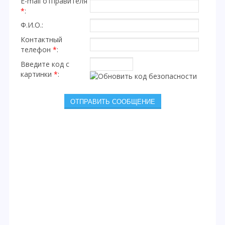
E-mail отправителя
*
:
Ф.И.О.:
Контактный
телефон
*
:
Введите код с
картинки
*
: