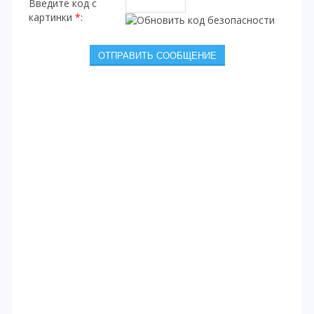
Введите код с
картинки
*
: