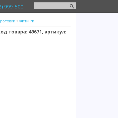
2) 999-500
дготовки
»
Фитинги
од товара: 49671, артикул: