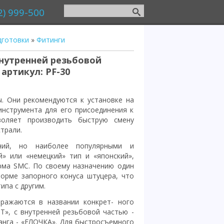
2) 999-500
дготовки
»
Фитинги
нутренней резьбовой
, артикул: PF-30
. Они рекомендуются к установке на
инструмента для его присоединения к
воляет производить быструю смену
трали.
ний, но наиболее популярными и
» или «немецкий» тип и «японский»,
рма SMC. По своему назначению один
форме запорного конуса штуцера, что
па с другим.
тражаются в названии конкрет- ного
Т», с внутренней резьбовой частью -
ланга - «ЕЛОЧКА». Для быстросъемного