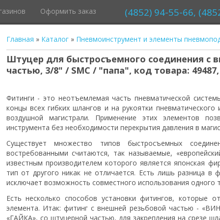
(4852) 94-55-66, (485
газинов
Оформить заказ
Главная
»
Каталог
»
Пневмоинструмент и элементы пневмопо
Штуцер для быстросъемного соединения с в
частью, 3/8" / SMC / "папа", код товара: 49487
Фитинги - это неотъемлемая часть пневматической системы
концы всех гибких шлангов и на рукоятки пневматического 
воздушной магистрали. Применение этих элементов поз
инструмента без необходимости перекрытия давления в магис
Существует множество типов быстросъемных соедине
востребованными считаются, так называемые, «европейский
известным производителем которого является японская фи
тип от другого никак не отличается. Есть лишь разница в 
исключает возможность совместного использования одного ти
Есть несколько способов установки фитингов, которые о
элемента. Итак: фитинг с внешней резьбовой частью - «ВИН
«ГАЙКА», со штуцерной частью, для закрепления на срезе ш