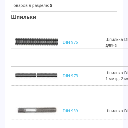
Товаров в разделе
:
5
Шпильки
Шпилька DI
DIN 976
длине
Шпилька DI
DIN 975
1 метр, 2 м
DIN 939
Шпилька DI