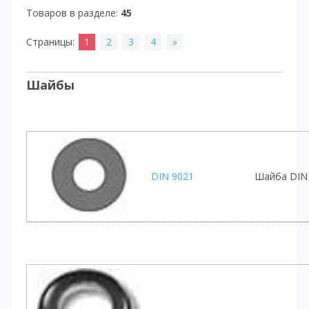
Товаров в разделе
:
45
Страницы
:
1
2
3
4
»
Шайбы
DIN 9021
Шайба DIN 