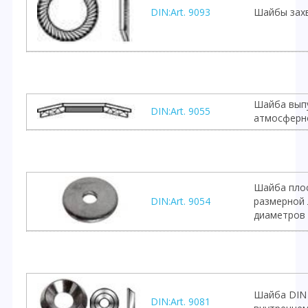
DIN:Art. 9093
Шайбы зах
Шайба выпу
DIN:Art. 9055
атмосферн
Шайба плос
DIN:Art. 9054
размерной 
диаметров
Шайба DIN 
DIN:Art. 9081