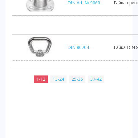
DIN Art. № 9060
Гайка прив
DIN 80704
Гайка DIN 
1-12
13-24
25-36
37-42