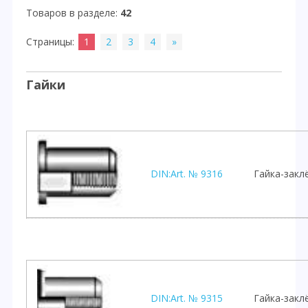
Товаров в разделе
:
42
Страницы
:
1
2
3
4
»
Гайки
DIN:Art. № 9316
Гайка-закл
DIN:Art. № 9315
Гайка-закл