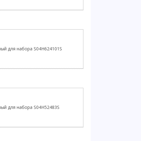
вый для набора S04H624101S
вый для набора S04H52483S