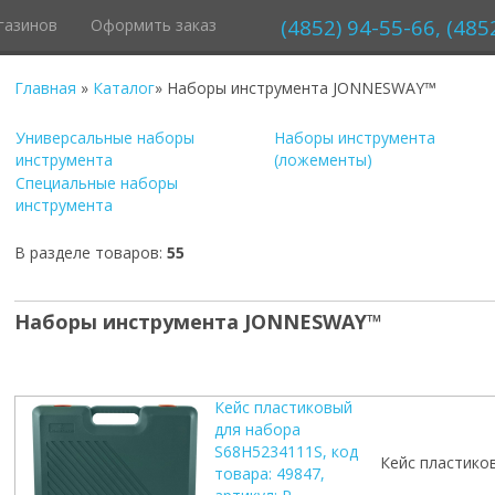
(4852) 94-55-66, (485
газинов
Оформить заказ
Главная
»
Каталог
» Наборы инструмента JONNESWAY™
Универсальные наборы
Наборы инструмента
инструмента
(ложементы)
Специальные наборы
инструмента
В разделе товаров
:
55
Наборы инструмента JONNESWAY™
Кейс пластиковый
для набора
S68H5234111S, код
Кейс пластико
товара: 49847,