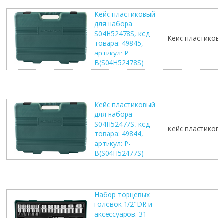
Кейс пластиковый
для набора
S04H52478S, код
Кейс пластико
товара: 49845,
артикул: P-
B(S04H52478S)
Кейс пластиковый
для набора
S04H52477S, код
Кейс пластико
товара: 49844,
артикул: P-
B(S04H52477S)
Набор торцевых
головок 1/2"DR и
аксессуаров. 31