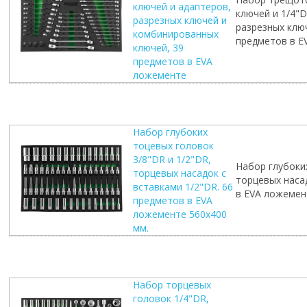
ключей и адаптеров,
ключей и 1/4"D
разрезных ключей и
разрезных клю
комбинированных
предметов в E
ключей, 39
предметов в EVA
ложементе
Набор глубоких
тоцевых головок
3/8"DR и 1/2"DR,
Набор глубоких
торцевых насадок с
торцевых насад
вставками 1/2"DR. 66
в EVA ложемен
предметов в EVA
ложементе 560х400
мм.
Набор торцевых
головок 1/4"DR,