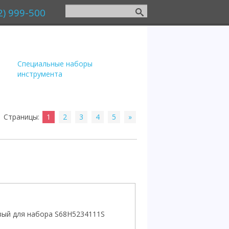
2) 999-500
Специальные наборы
инструмента
Страницы
:
1
2
3
4
5
»
вый для набора S68H5234111S