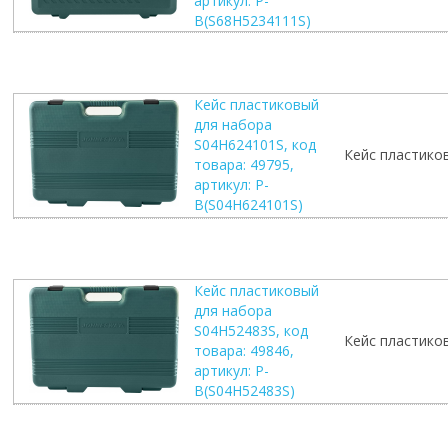
артикул: P-
B(S68H5234111S)
Кейс пластиковый
для набора
S04H624101S, код
Кейс пластико
товара: 49795,
артикул: P-
B(S04H624101S)
Кейс пластиковый
для набора
S04H52483S, код
Кейс пластико
товара: 49846,
артикул: P-
B(S04H52483S)