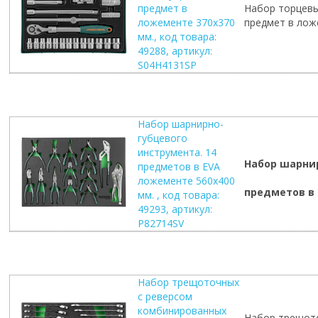
предмет в
Набор торцевых
ложементе 370х370
предмет в лож
мм., код товара:
49288, артикул:
S04H4131SP
Набор шарнирно-
губцевого
инструмента. 14
Набор шарнир
предметов в EVA
ложементе 560х400
предметов в 
мм. , код товара:
49293, артикул:
P82714SV
Набор трещоточных
с реверсом
комбинированных
Набор трещото