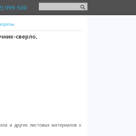
2) 999-500
морезы
чник-сверло,
лла и других листовых материалов к