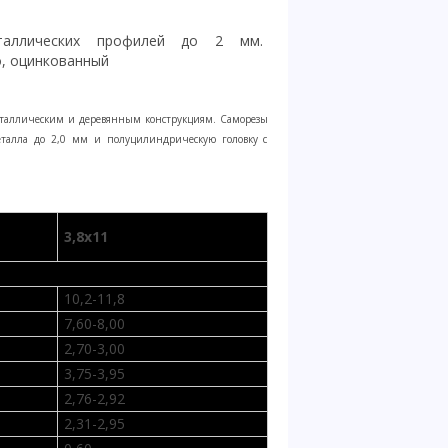
еталлическим и деревянным конструкциям. Саморезы
еталла до 2,0 мм и полуцилиндрическую головку с
3,8х11
10,2-11,8
7,60-8,00
2,70-3,00
3,75-3,95
2,76-2,92
2,31-2,95