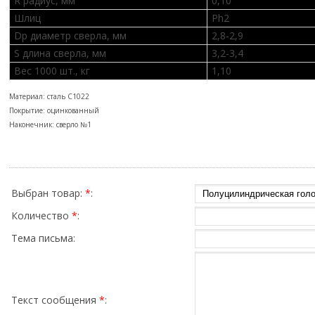
R радиус, мм
0,10
Шлиц
Ph2
Dp диаметр сверла, мм
2,8-2,9
S длина сверла, мм
3,2-3,4
Вес 1000 шт., кг
1,10
Материал: сталь C1022
Покрытие: оцинкованный
Наконечник: сверло №1
Выбран товар:
*
:
Количество
*
:
Тема письма:
Текст сообщения
*
: