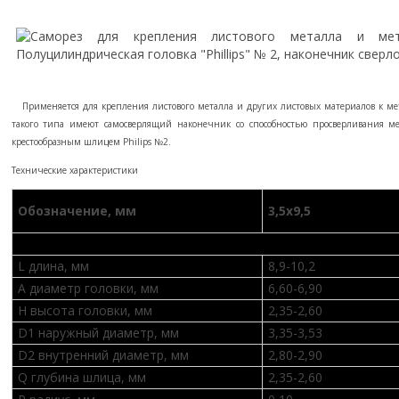
Применяется для крепления листового металла и других листовых материалов к м
такого типа имеют самосверлящий наконечник со способностью просверливания м
крестообразным шлицем Philips №2.
Технические характеристики
Обозначение, мм
3,5х9,5
L длина, мм
8,9-10,2
A диаметр головки, мм
6,60-6,90
H высота головки, мм
2,35-2,60
D1 наружный диаметр, мм
3,35-3,53
D2 внутренний диаметр, мм
2,80-2,90
Q глубина шлица, мм
2,35-2,60