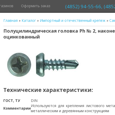
(4852) 94-55-66, (485
газинов
Оформить заказ
Главная
»
Каталог
»
Импортный и отечественный крепеж
»
Са
Полуцилиндрическая головка Ph № 2, наконе
оцинкованный
Технические характеристики:
ГОСТ, ТУ
DIN
Используются для крепления листового мета
Комментарии
металлическим и деревянным конструкциям