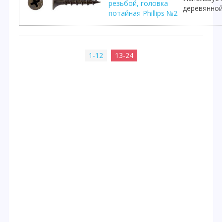
резьбой, головка
деревянно
потайная Phillips №2
1-12
13-24