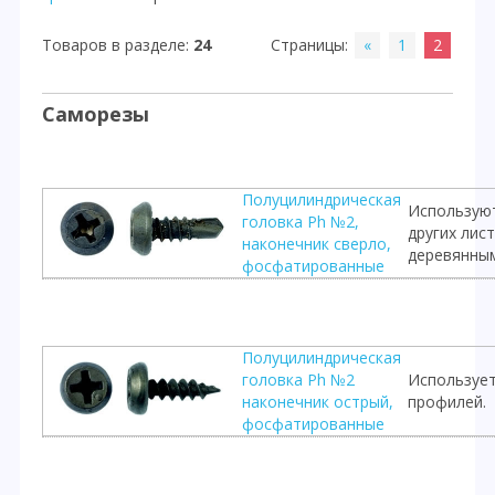
Товаров в разделе
:
24
Страницы
:
«
1
2
Саморезы
Полуцилиндрическая
Используют
головка Ph №2,
других лис
наконечник сверло,
деревянны
фосфатированные
Полуцилиндрическая
головка Ph №2
Использует
наконечник острый,
профилей.
фосфатированные