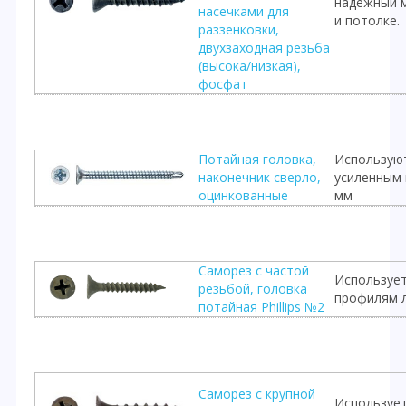
надежный м
насечками для
и потолке.
раззенковки,
двухзаходная резьба
(высока/низкая),
фосфат
Потайная головка,
Используют
наконечник сверло,
усиленным
оцинкованные
мм
Саморез с частой
Использует
резьбой, головка
профилям л
потайная Phillips №2
Саморез с крупной
Использует