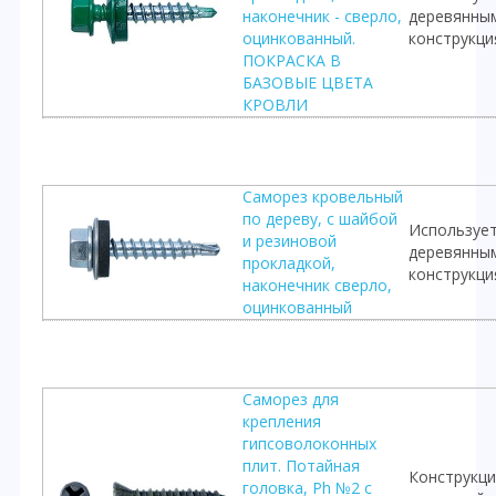
наконечник - сверло,
деревянны
оцинкованный.
конструкц
ПОКРАСКА В
БАЗОВЫЕ ЦВЕТА
КРОВЛИ
Саморез кровельный
по дереву, с шайбой
Использует
и резиновой
деревянны
прокладкой,
конструкц
наконечник сверло,
оцинкованный
Саморез для
крепления
гипсоволоконных
плит. Потайная
Конструкци
головка, Ph №2 с