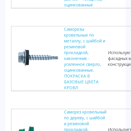
оцинкованные
Саморезы
кровельные по
металлу, с шайбой и
резиновой
прокладкой,
Используют
наконечник -
фасадных м
усиленное сверло,
конструкц
оцинкованные.
ПОКРАСКА В
БАЗОВЫЕ ЦВЕТА
КРОВЛ
Cаморез кровельный
по дереву, с шайбой
и резиновой
прокладкой,
Использует