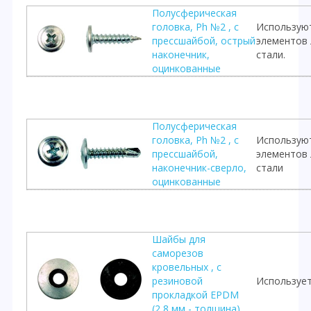
Полусферическая
головка, Ph №2 , с
Используют
прессшайбой, острый
элементов 
наконечник,
стали.
оцинкованные
Полусферическая
головка, Ph №2 , с
Используют
прессшайбой,
элементов 
наконечник-сверло,
стали
оцинкованные
Шайбы для
саморезов
кровельных , с
резиновой
Использует
прокладкой EPDM
(2,8 мм - толщина),