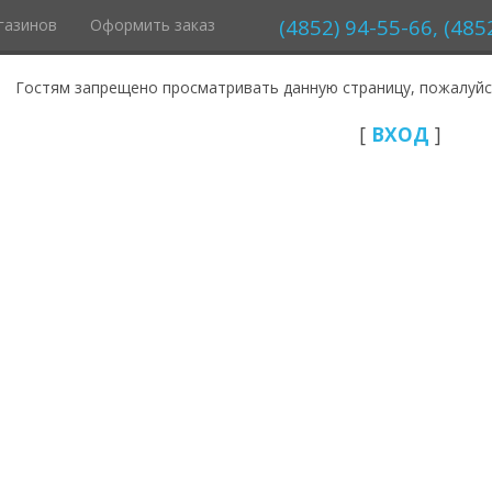
(4852) 94-55-66, (485
газинов
Оформить заказ
Гостям запрещено просматривать данную страницу, пожалуйст
[
ВХОД
]