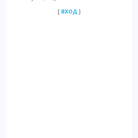
[
ВХОД
]