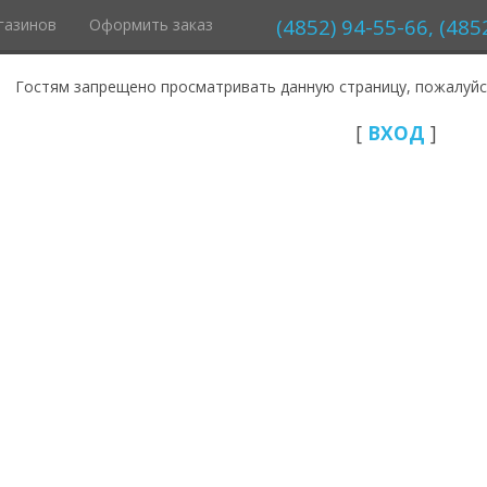
(4852) 94-55-66, (485
газинов
Оформить заказ
Гостям запрещено просматривать данную страницу, пожалуйст
[
ВХОД
]