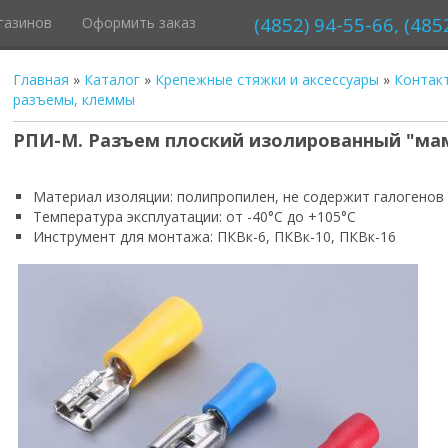
(4852) 94-55-66, (485
газинов
Оформить заказ
Главная
»
Каталог
»
Крепежные стяжки и аксессуары
»
Контакт
разъемы, клеммы
РПИ-М. Разъем плоский изолированный "ма
Материал изоляции: полипропилен, не содержит галогенов
Температура эксплуатации: от -40°С до +105°С
Инструмент для монтажа: ПКВк-6, ПКВк-10, ПКВк-16