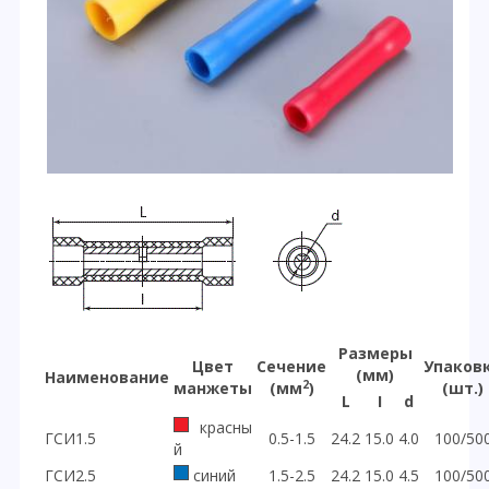
Размеры
Цвет
Сечение
Упаков
(мм)
Наименование
2
манжеты
(мм
)
(шт.)
L
I
d
красны
ГСИ1.5
0.5-1.5
24.2
15.0
4.0
100/50
й
ГСИ2.5
синий
1.5-2.5
24.2
15.0
4.5
100/50