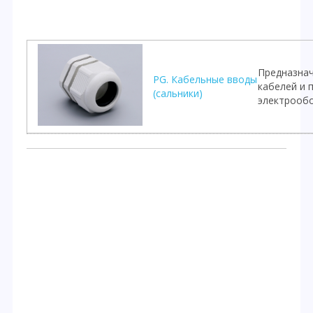
Предназнач
PG. Кабельные вводы
кабелей и 
(сальники)
электрооб