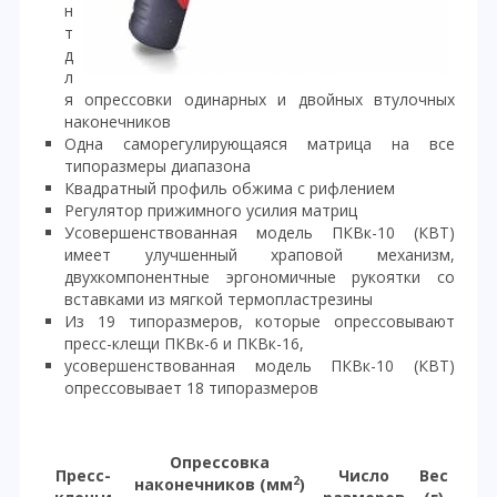
н
т
д
л
я опрессовки одинарных и двойных втулочных
наконечников
Одна саморегулирующаяся матрица на все
типоразмеры диапазона
Квадратный профиль обжима с рифлением
Регулятор прижимного усилия матриц
Усовершенствованная модель ПКВк-10 (КВТ)
имеет улучшенный храповой механизм,
двухкомпонентные эргономичные рукоятки со
вставками из мягкой термопластрезины
Из 19 типоразмеров, которые опрессовывают
пресс-клещи ПКВк-6 и ПКВк-16,
усовершенствованная модель ПКВк-10 (КВТ)
опрессовывает 18 типоразмеров
Опрессовка
Пресс-
Число
Вес
2
наконечников (мм
)