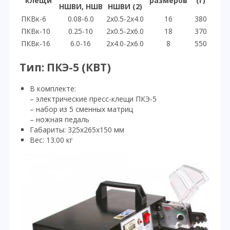
клещи
размеров
(г)
НШВИ, НШВ
НШВИ (2)
ПКВк-6
0.08-6.0
2x0.5-2x4.0
16
380
ПКВк-10
0.25-10
2x0.5-2x6.0
18
370
ПКВк-16
6.0-16
2x4.0-2x6.0
8
550
Тип: ПКЭ-5 (КВТ)
В комплекте:
– электрические пресс-клещи ПКЭ-5
– набор из 5 сменных матриц
– ножная педаль
Габариты: 325х265х150 мм
Вес: 13.00 кг