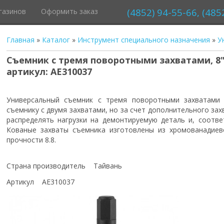
(4852) 94-55-66, (485
газинов
Оформить заказ
Главная
»
Каталог
»
Инструмент специального назначения
»
У
Съемник с тремя поворотными захватами, 8",
артикул: AE310037
Универсальный съемник с тремя поворотными захватами 
съемнику с двумя захватами, но за счет дополнительного з
распределять нагрузки на демонтируемую деталь и, соотве
Кованые захваты съемника изготовлены из хромованадиев
прочности 8.8.
Страна производитель Тайвань
Артикул AE310037