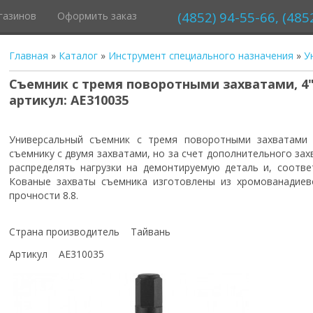
(4852) 94-55-66, (485
газинов
Оформить заказ
Главная
»
Каталог
»
Инструмент специального назначения
»
У
Съемник с тремя поворотными захватами, 4",
артикул: AE310035
Универсальный съемник с тремя поворотными захватами 
съемнику с двумя захватами, но за счет дополнительного з
распределять нагрузки на демонтируемую деталь и, соотве
Кованые захваты съемника изготовлены из хромованадиев
прочности 8.8.
Страна производитель Тайвань
Артикул AE310035