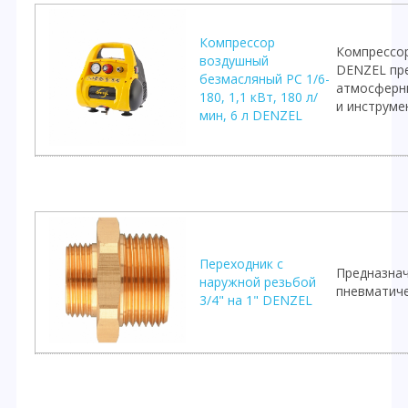
Компрессор
Компрессор
воздушный
DENZEL пр
безмасляный РС 1/6-
атмосферн
180, 1,1 кВт, 180 л/
и инструме
мин, 6 л DENZEL
Переходник с
Предназнач
наружной резьбой
пневматиче
3/4" на 1" DENZEL