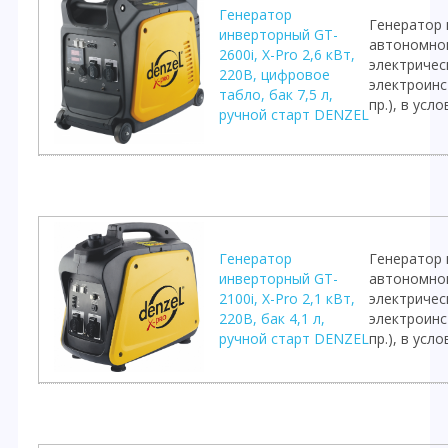
Генератор
Генератор 
инверторный GT-
автономно
2600i, X-Pro 2,6 кВт,
электричес
220В, цифровое
электроинс
табло, бак 7,5 л,
пр.), в ус
ручной старт DENZEL
Генератор
Генератор 
инверторный GT-
автономно
2100i, X-Pro 2,1 кВт,
электричес
220В, бак 4,1 л,
электроинс
ручной старт DENZEL
пр.), в ус