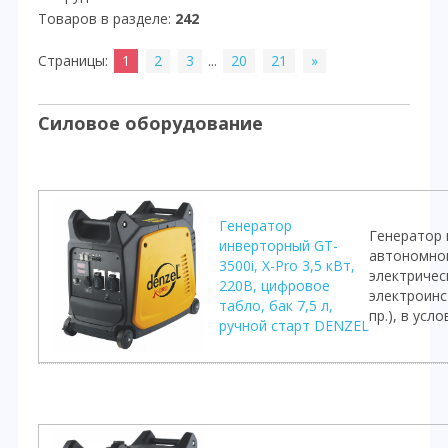
Товаров в разделе
:
242
Страницы
:
1
2
3
...
20
21
»
Силовое оборудование
Генератор
Генератор 
инверторный GT-
автономно
3500i, X-Pro 3,5 кВт,
электричес
220В, цифровое
электроинс
табло, бак 7,5 л,
пр.), в ус
ручной старт DENZEL