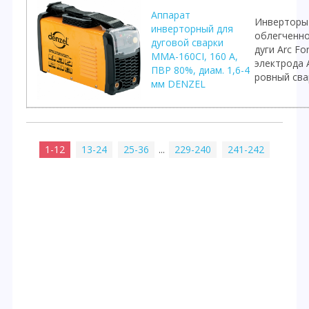
Аппарат
Инверторы
инверторный для
облегченно
дуговой сварки
дуги Arc F
ММА-160CI, 160 А,
электрода A
ПВР 80%, диам. 1,6-4
ровный сва
мм DENZEL
1-12
13-24
25-36
...
229-240
241-242