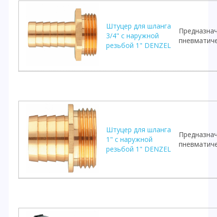
Штуцер для шланга
Предназнач
3/4" с наружной
пневматиче
резьбой 1" DENZEL
Штуцер для шланга
Предназнач
1" с наружной
пневматиче
резьбой 1" DENZEL