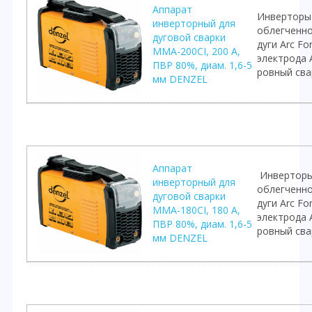
Аппарат
Инверторы
инверторный для
облегченно
дуговой сварки
дуги Arc F
ММА-200CI, 200 А,
электрода A
ПВР 80%, диам. 1,6-5
ровный сва
мм DENZEL
Аппарат
Инверторы
инверторный для
облегченно
дуговой сварки
дуги Arc F
ММА-180CI, 180 А,
электрода A
ПВР 80%, диам. 1,6-5
ровный сва
мм DENZEL