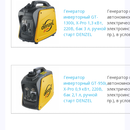
Генератор
Генератор 
инверторный GT-
автономно
1300i, X-Pro 1,3 кВт,
электричес
220В, бак 3 л, ручной
электроинс
старт DENZEL
пр.), в ус
Генератор
Генератор 
инверторный GT-950i,
автономно
X-Pro 0,9 кВт, 220В,
электричес
бак 2,1 л, ручной
электроинс
старт DENZEL
пр.), в ус