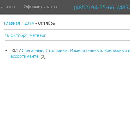
(4852) 94-55-66, (485
газинов
Оформить заказ
Главная
»
2014
»
Октябрь
16 Октября, Четверг
00:17
Слесарный, Столярный, Измерительный, Крепежный и
ассортименте.
(0)