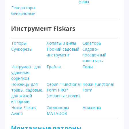
фены
Генераторы
бензиновые
Инструмент Fiskars
Топоры
Лопаты и вилы
Секаторы
Сучкорезы
Прочий садовый
Садово-
инструмент
посадочный
инвентарь
Интрумент для
Грабли
Пилы
удаления
сорняков
Ножницы для
Серия "Functional
Ножи Functional
травы, садовые,
Form PRO"
Form
для живой
(кованные ножи)
изгороди
Ножи Fiskars
Сковороды
Ножницы
Avanti
MATADOR
Монтажные патроны