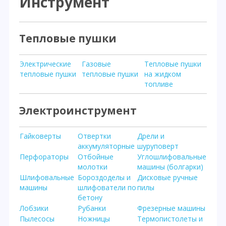
Инструмент
Тепловые пушки
Электрические
Газовые
Тепловые пушки
тепловые пушки
тепловые пушки
на жидком
топливе
Электроинструмент
Гайковерты
Отвертки
Дрели и
аккумуляторные
шуруповерт
Перфораторы
Отбойные
Углошлифовальные
молотки
машины (болгарки)
Шлифовальные
Бороздоделы и
Дисковые ручные
машины
шлифователи по
пилы
бетону
Лобзики
Рубанки
Фрезерные машины
Пылесосы
Ножницы
Термопистолеты и